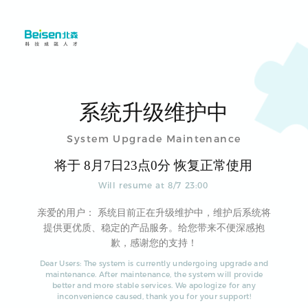
系统升级维护中
System Upgrade Maintenance
将于
8
月
7
日
23
点
0
分 恢复正常使用
Will resume at
8
/
7
23
:
00
亲爱的用户： 系统目前正在升级维护中，维护后系统将
提供更优质、稳定的产品服务。给您带来不便深感抱
歉，感谢您的支持！
Dear Users: The system is currently undergoing upgrade and
maintenance. After maintenance, the system will provide
better and more stable services. We apologize for any
inconvenience caused, thank you for your support!